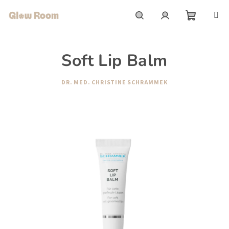
Přejít
na
obsah
Nákupní
Hledat
Přihlášení
Soft Lip Balm
košík
DR. MED. CHRISTINE SCHRAMMEK