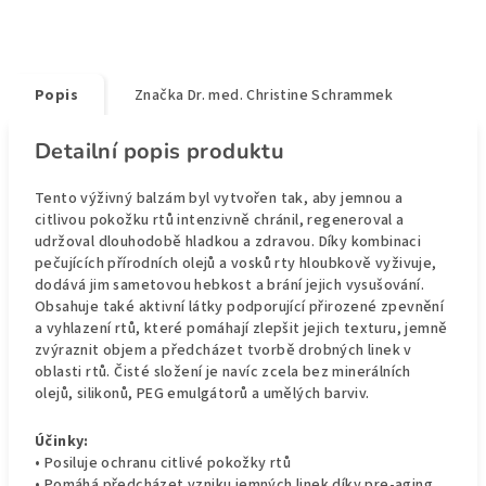
Popis
Značka
Dr. med. Christine Schrammek
Detailní popis produktu
Tento výživný balzám byl vytvořen tak, aby jemnou a
citlivou pokožku rtů intenzivně chránil, regeneroval a
udržoval dlouhodobě hladkou a zdravou. Díky kombinaci
pečujících přírodních olejů a vosků rty hloubkově vyživuje,
dodává jim sametovou hebkost a brání jejich vysušování.
Obsahuje také aktivní látky podporující přirozené zpevnění
a vyhlazení rtů, které pomáhají zlepšit jejich texturu, jemně
zvýraznit objem a předcházet tvorbě drobných linek v
oblasti rtů. Čisté složení je navíc zcela bez minerálních
olejů, silikonů, PEG emulgátorů a umělých barviv.
Účinky:
• Posiluje ochranu citlivé pokožky rtů
• Pomáhá předcházet vzniku jemných linek díky pre-aging