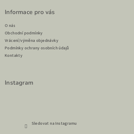
á
p
Informace pro vás
a
O nás
t
Obchodní podmínky
í
Vrácení/výměna objednávky
Podmínky ochrany osobních údajů
Kontakty
Instagram
Sledovat na Instagramu