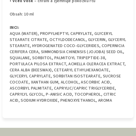
•
Včelí vosk
– chrání a zjemňuje pokožku rtů
Obsah: 10 ml
INCI:
AQUA (WATER), PROPYLHEPTYL CAPRYLATE, GLYCERYL
STEARATE CITRATE, OCTYLDODECANOL, GLYCERIN, GLYCERYL
STEARATE, HYDROGENATED COCO-GLYCERIDES, COPERNICIA
CERIFERA CERA, SIMMONDSIA CHINENSIS (JOJOBA) SEED OIL,
SQUALANE, SORBITOL, PALMITOYL TRIPEPTIDE-38,
PORTULACA PILOSA EXTRACT, ACMELLA OLERACEA EXTRACT,
CERA ALBA (BEESWAX), CETEARYL ETHYLHEXANOATE,
GLYCERYL CAPRYLATE, SORBITAN ISOSTEARATE, SUCROSE
COCOATE, XANTHAN GUM, ALCOHOL, ASCORBIC ACID,
ASCORBYL PALMITATE, CAPRYLIC/CAPRIC TRIGLYCERIDE,
CAPRYLYL GLYCOL, P-ANISIC ACID, TOCOPHEROL, CITRIC
ACID, SODIUM HYDROXIDE, PHENOXYETHANOL, AROMA
Z