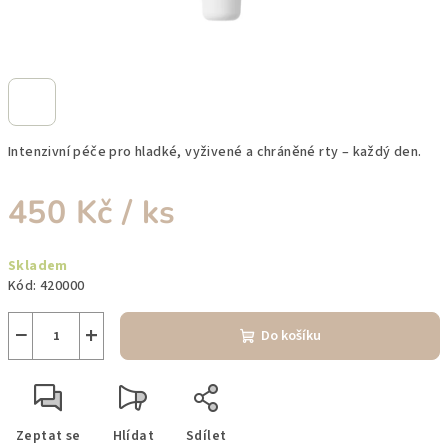
Intenzivní péče pro hladké, vyživené a chráněné rty – každý den.
450 Kč
/ ks
Měrná
Skladem
cena:
Kód:
420000
−
+
Do košíku
Zeptat se
Hlídat
Sdílet