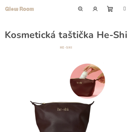
Přejít
na
obsah
Nákupní
Hledat
Přihlášení
Kosmetická taštička He-Shi
košík
HE-SHI