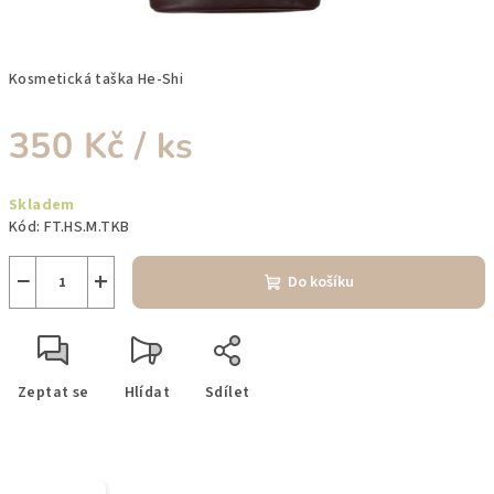
Kosmetická taška He-Shi
350 Kč
/ ks
Měrná
Skladem
cena:
Kód:
FT.HS.M.TKB
−
+
Do košíku
Zeptat se
Hlídat
Sdílet