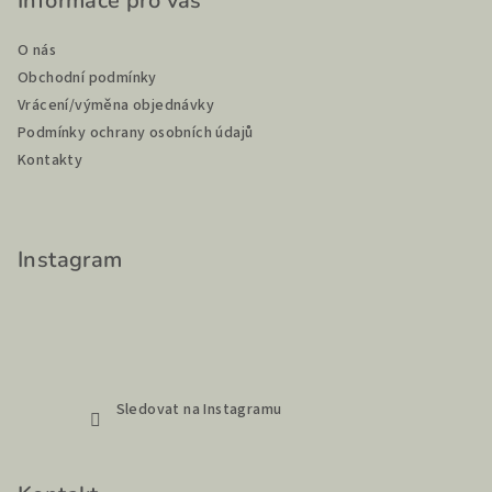
p
Informace pro vás
a
O nás
t
Obchodní podmínky
í
Vrácení/výměna objednávky
Podmínky ochrany osobních údajů
Kontakty
Instagram
Sledovat na Instagramu