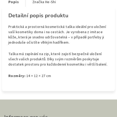
Popis
Značka
He-Shi
Detailní popis produktu
Praktická a prostorná kosmetická taška ideální pro uložení
vaší kosmetiky doma i na cestách. Je vyrobena z imitace
kůže, která je snadno udržovatelná – v případě potřeby ji
jednoduše očistíte vlhkým hadříkem.
Taška má zapínání na zip, které zajistí bezpečné uložení
všech vašich produktů. Díky svým rozměrům poskytuje
dostatek prostoru pro každodenní kosmetiku i větší balení.
Rozměry:
14 × 12 × 27 cm
Z
á