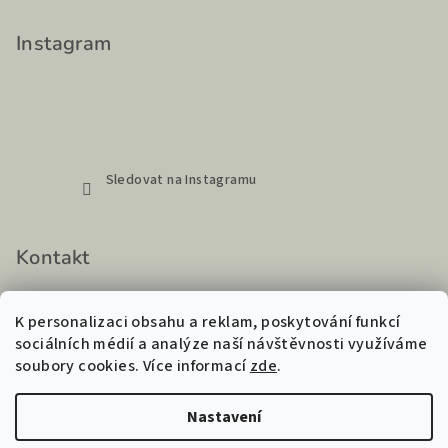
Instagram
Sledovat na Instagramu
Kontakt
hello
@
glowroom.cz
K personalizaci obsahu a reklam, poskytování funkcí
+420 720 883 115
sociálních médií a analýze naší návštěvnosti využíváme
soubory cookies. Více informací
zde
.
Nastavení