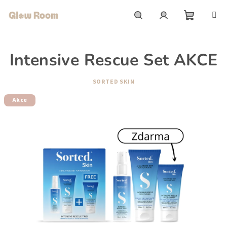
Přejít
na
obsah
Nákupní
Hledat
Přihlášení
Intensive Rescue Set AKCE
košík
SORTED SKIN
Akce