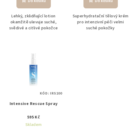
Do košíku
Do košíku
Lehký, zklidňující lotion
Superhydratační tělový krém
okamžitě ulevuje suché,
pro intenzivní péči velmi
svědivé a citlivé pokožce
suché pokožky
KÓD:
IRS100
Intensive Rescue Spray
595 Kč
Skladem