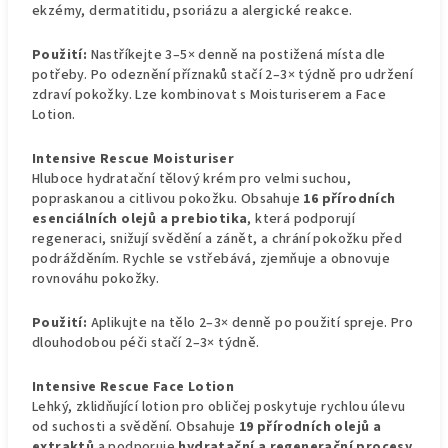
ekzémy, dermatitidu, psoriázu a alergické reakce.
Použití:
Nastříkejte 3–5× denně na postižená místa dle
potřeby. Po odeznění příznaků stačí 2–3× týdně pro udržení
zdraví pokožky. Lze kombinovat s Moisturiserem a Face
Lotion.
Intensive Rescue Moisturiser
Hluboce hydratační tělový krém pro velmi suchou,
popraskanou a citlivou pokožku. Obsahuje
16 přírodních
esenciálních olejů a prebiotika
, která podporují
regeneraci, snižují svědění a zánět, a chrání pokožku před
podrážděním. Rychle se vstřebává, zjemňuje a obnovuje
rovnováhu pokožky.
Použití:
Aplikujte na tělo 2–3× denně po použití spreje. Pro
dlouhodobou péči stačí 2–3× týdně.
Intensive Rescue Face Lotion
Lehký, zklidňující lotion pro obličej poskytuje rychlou úlevu
od suchosti a svědění. Obsahuje
19 přírodních olejů a
extraktů
a podporuje
hydratační a regenerační procesy
.