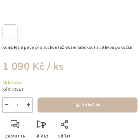
Kompletní péče pro suchou (až ekzematickou) a citlivou pokožku
1 090 Kč
/ ks
Měrná
Skladem
cena:
Kód:
IRSET
−
+
Do košíku
Zeptat se
Hlídat
Sdílet