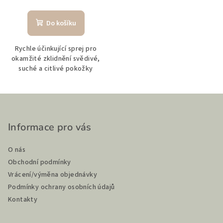
Do košíku
Rychle účinkující sprej pro
okamžité zklidnění svědivé,
suché a citlivé pokožky
Z
á
p
Informace pro vás
a
O nás
t
Obchodní podmínky
í
Vrácení/výměna objednávky
Podmínky ochrany osobních údajů
Kontakty