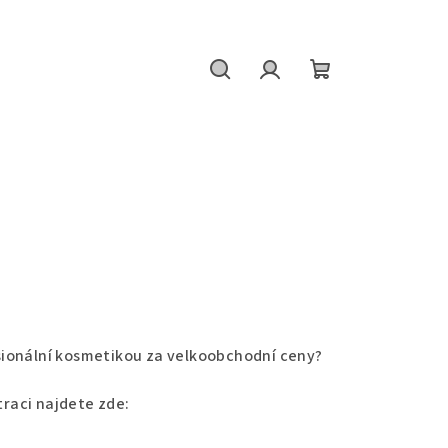
Hledat
Přihlášení
Nákupní
košík
sionální kosmetikou za velkoobchodní ceny?
traci najdete zde: