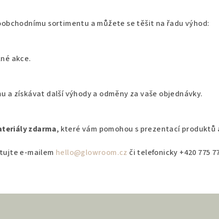
koobchodnímu sortimentu a můžete se těšit na řadu výhod:
lné akce.
mu a získávat další výhody a odměny za vaše objednávky.
teriály zdarma
, které vám pomohou s prezentací produktů 
ktujte e-mailem
hello@glowroom.cz
či telefonicky +420 775 7