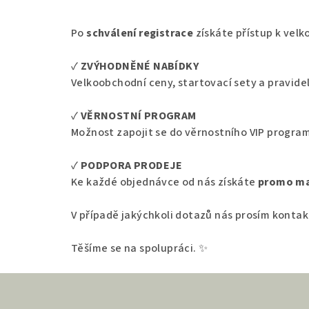
Po
schválení registrace
získáte přístup k vel
✓
ZVÝHODNĚNÉ NABÍDKY
Velkoobchodní ceny, startovací sety a pravide
✓
VĚRNOSTNÍ PROGRAM
Možnost zapojit se do věrnostního VIP progra
✓
PODPORA PRODEJE
Ke každé objednávce od nás získáte
promo ma
V případě jakýchkoli dotazů nás prosím konta
Těšíme se na spolupráci. ✨
Z