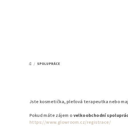
Přejít
na
obsah
/
SPOLUPRÁCE
DOMŮ
Jste kosmetička, pleťová terapeutka nebo maj
Pokud máte zájem o
velkoobchodní spoluprác
https://www.glowroom.cz/registrace/